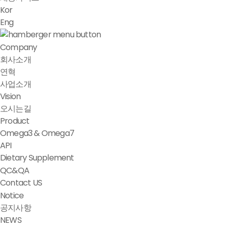
Kor
Eng
Company
회사소개
연혁
사업소개
Vision
오시는길
Product
Omega3 & Omega7
API
Dietary Supplement
QC&QA
Contact US
Notice
공지사항
NEWS