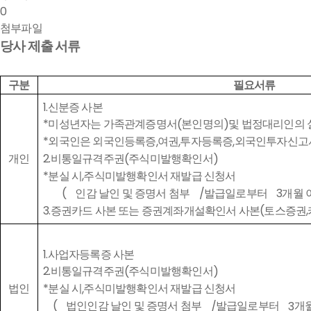
0
첨부파일
당사 제출 서류
구분
필요서류
1.
신분증 사본
미성년자는 가족관계증명서
본인명의
및 법정대리인의
*
(
)
외국인은 외국인등록증
여권
투자등록증
외국인투자신고
*
,
,
,
개인
비통일규격주권
주식미발행확인서
2.
(
)
분실 시
주식미발행확인서 재발급 신청서
*
,
인감 날인 및 증명서 첨부
발급일로부터
개월 
(
/
3
증권카드 사본 또는 증권계좌개설확인서 사본
토스증권
3.
(
,
1.
사업자등록증 사본
비통일규격주권
주식미발행확인서
2.
(
)
법인
분실 시
주식미발행확인서 재발급 신청서
*
,
법인인감 날인 및 증명서 첨부
발급일로부터
개
(
/
3